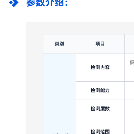
参数介绍：
类别
项目
极
检测内容
检测能力
检测层数
检测范围