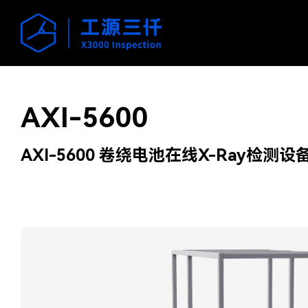
AXI-5600
AXI-5600 卷绕电池在线X-Ray检测设