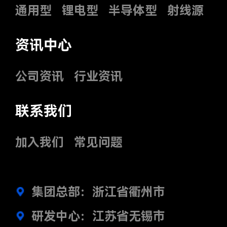
通用型
锂电型
半导体型
射线源
资讯中心
公司资讯
行业资讯
联系我们
加入我们
常见问题
集团总部：浙江省衢州市
研发中心：江苏省无锡市