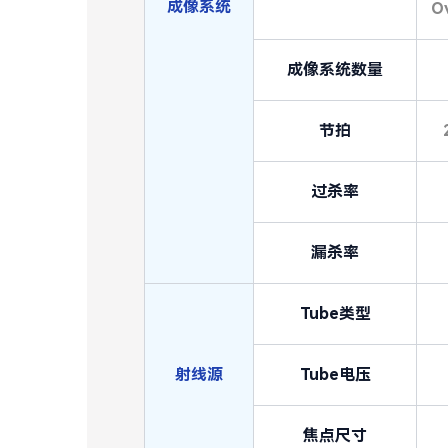
成像系统
O
成像系统数量
节拍
过杀率
漏杀率
Tube类型
射线源
Tube电压
焦点尺寸