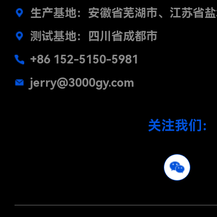
生产基地：安徽省芜湖市、江苏省盐
测试基地：四川省成都市
+86 152-5150-5981
jerry@3000gy.com
关注我们：