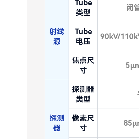
Tube
闭
类型
射线
Tube
90kV/110k
源
电压
焦点尺
5μ
寸
探测器
类型
探测
像素尺
85μ
器
寸