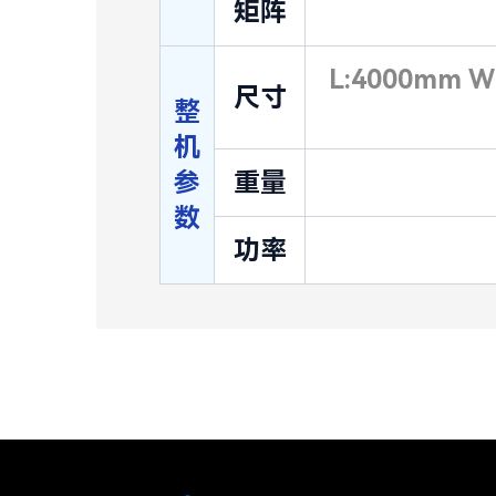
矩阵
L:4000mm
尺寸
整
机
参
重量
数
功率