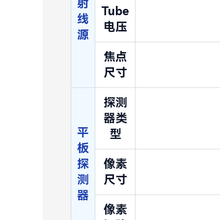
射
Tube
线
电压
源
焦点
尺寸
探测
器类
平
型
板
探
像素
测
尺寸
器
像素